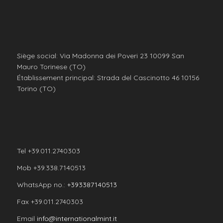
Siège social: Via Madonna dei Poveri 23 10099 San
Mauro Torinese (TO)
Établissement principal: Strada del Cascinotto 46 10156
Torino (TO)
Tel +39.011.2740303
Mob +39.338.7140513
WhatsApp no.:
+393387140513
Fax +39.011.2740303
Email
info@internationalmint.it