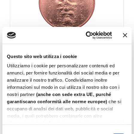
Questo sito web utilizza i cookie
Utilizziamo i cookie per personalizzare contenuti ed
Medaglie Religiose
annunci, per fornire funzionalità dei social media e per
analizzare il nostro traffico. Condividiamo inoltre
informazioni sul modo in cui utilizza il nostro sito con i
nostri partner
(anche con sede extra UE, purché
garantiscano conformità alle norme europee)
che si
occupano di analisi dei dati web, pubblicità e social
media, i quali potrebbero combinarle con altre
informazioni che ha fornito loro o che hanno raccolto dal
suo utilizzo dei loro servizi.
Selezione