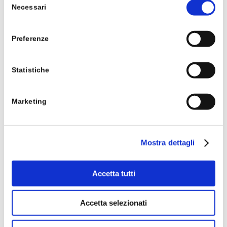
Leggi
Cookie Policy.
Necessari
del
consenso
Preferenze
Statistiche
Marketing
Medaglie turistiche collezionabili
Mostra dettagli
Accetta tutti
Accetta selezionati