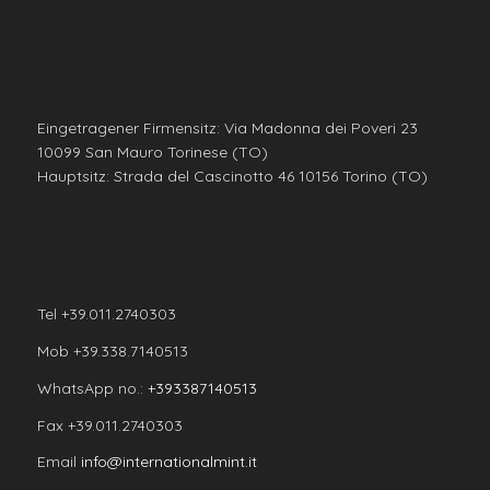
Eingetragener Firmensitz: Via Madonna dei Poveri 23
10099 San Mauro Torinese (TO)
Hauptsitz: Strada del Cascinotto 46 10156 Torino (TO)
Tel +39.011.2740303
Mob +39.338.7140513
WhatsApp no.:
+393387140513
Fax +39.011.2740303
Email
info@internationalmint.it