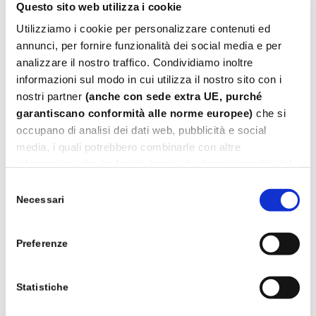
Questo sito web utilizza i cookie
Utilizziamo i cookie per personalizzare contenuti ed
annunci, per fornire funzionalità dei social media e per
analizzare il nostro traffico. Condividiamo inoltre
informazioni sul modo in cui utilizza il nostro sito con i
nostri partner
(anche con sede extra UE, purché
garantiscano conformità alle norme europee)
che si
occupano di analisi dei dati web, pubblicità e social
media, i quali potrebbero combinarle con altre
informazioni che ha fornito loro o che hanno raccolto dal
suo utilizzo dei loro servizi.
Selezione
Leggi
Cookie Policy.
Necessari
del
consenso
Gettoni per Lavanderie Self Service
Preferenze
Statistiche