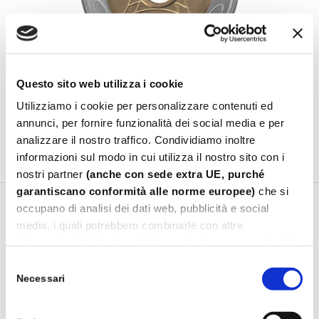
Questo sito web utilizza i cookie
Utilizziamo i cookie per personalizzare contenuti ed
annunci, per fornire funzionalità dei social media e per
analizzare il nostro traffico. Condividiamo inoltre
informazioni sul modo in cui utilizza il nostro sito con i
Gettoni Bimetallici con Foro
nostri partner
(anche con sede extra UE, purché
garantiscano conformità alle norme europee)
che si
occupano di analisi dei dati web, pubblicità e social
media, i quali potrebbero combinarle con altre
informazioni che ha fornito loro o che hanno raccolto dal
suo utilizzo dei loro servizi.
Selezione
Leggi
Cookie Policy.
Necessari
del
consenso