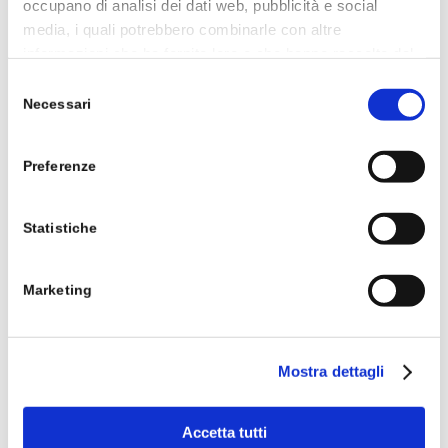
occupano di analisi dei dati web, pubblicità e social
media, i quali potrebbero combinarle con altre
informazioni che ha fornito loro o che hanno raccolto dal
suo utilizzo dei loro servizi.
Selezione
Leggi
Cookie Policy.
Necessari
del
consenso
Preferenze
Statistiche
Marketing
Mostra dettagli
Gettoni Promozionali con Sito Web
Accetta tutti