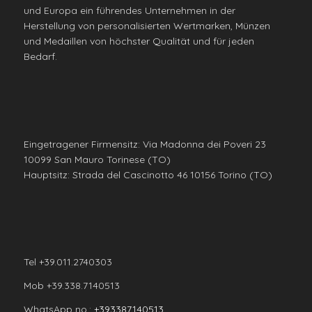
und Europa ein führendes Unternehmen in der
Herstellung von personalisierten Wertmarken, Münzen
und Medaillen von höchster Qualität und für jeden
Bedarf.
Eingetragener Firmensitz: Via Madonna dei Poveri 23
10099 San Mauro Torinese (TO)
Hauptsitz: Strada del Cascinotto 46 10156 Torino (TO)
Tel +39.011.2740303
Mob +39.338.7140513
WhatsApp no.:
+393387140513