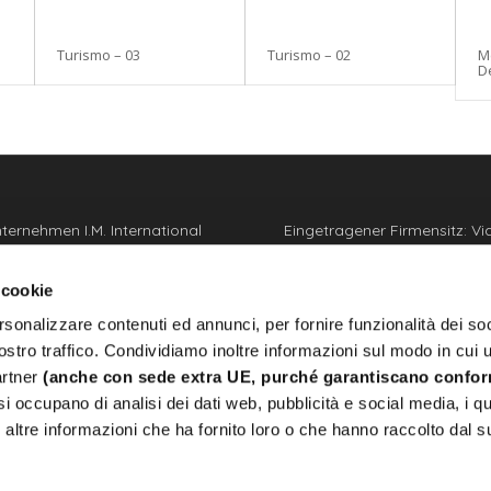
Turismo – 03
Turismo – 02
M
D
ternehmen I.M. International
Eingetragener Firmensitz: Vi
.l. ist in Italien und Europa
Madonna dei Poveri 23 1009
hrendes Unternehmen in der
Mauro Torinese (TO)
 cookie
lung von personalisierten
Hauptsitz: Strada del Cascin
rsonalizzare contenuti ed annunci, per fornire funzionalità dei soc
rken, Münzen und Medaillen
10156 Torino (TO)
chster Qualität und für
ostro traffico. Condividiamo inoltre informazioni sul modo in cui u
Bedarf.
partner
(anche con sede extra UE, purché garantiscano confor
i occupano di analisi dei dati web, pubblicità e social media, i qu
altre informazioni che ha fornito loro o che hanno raccolto dal s