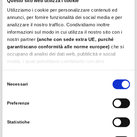
Questo sito web utilizza i cookie
Utilizziamo i cookie per personalizzare contenuti ed
Il tuo stato attuale: Rifiuta.
annunci, per fornire funzionalità dei social media e per
Modifica consenso
analizzare il nostro traffico. Condividiamo inoltre
informazioni sul modo in cui utilizza il nostro sito con i
Dichiarazione Cookie aggiornata l'ultima volta il
nostri partner
(anche con sede extra UE, purché
15/07/2026 da
Cookiebot
:
garantiscano conformità alle norme europee)
che si
occupano di analisi dei dati web, pubblicità e social
Necessari (1)
media, i quali potrebbero combinarle con altre
informazioni che ha fornito loro o che hanno raccolto dal
I cookie necessari contribuiscono a rendere fruibile il
sito web abilitandone funzionalità di base quali la
suo utilizzo dei loro servizi.
Selezione
navigazione sulle pagine e l'accesso alle aree protette
Leggi
Cookie Policy.
Necessari
del
del sito. Il sito web non è in grado di funzionare
consenso
correttamente senza questi cookie.
Preferenze
NOME
FORNITORE
SCOPO
DURATA
MASSIMA
Statistiche
DI
ARCHIVIAZI