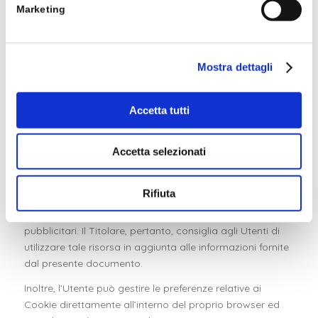
Marketing
CookieCon
Cookiebot
Memorizza lo stato
1 anno
sent
del consenso ai
cookie dell'utente
per il dominio
Mostra dettagli
corrente
Accetta tutti
Come controllare l’installazione dei cookie sul computer
Accetta selezionati
Fermo restando quanto precede, il Titolare informa che
l’Utente può avvalersi di
Your Online Choices
. Attraverso
Rifiuta
tale servizio è possibile gestire le preferenze di
tracciamento della maggior parte degli strumenti
pubblicitari. Il Titolare, pertanto, consiglia agli Utenti di
utilizzare tale risorsa in aggiunta alle informazioni fornite
dal presente documento.
Inoltre, l’Utente può gestire le preferenze relative ai
Cookie direttamente all’interno del proprio browser ed