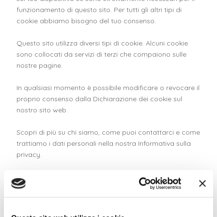
funzionamento di questo sito. Per tutti gli altri tipi di
cookie abbiamo bisogno del tuo consenso.
Questo sito utilizza diversi tipi di cookie. Alcuni cookie
sono collocati da servizi di terzi che compaiono sulle
nostre pagine.
In qualsiasi momento è possibile modificare o revocare il
proprio consenso dalla Dichiarazione dei cookie sul
nostro sito web.
Scopri di più su chi siamo, come puoi contattarci e come
trattiamo i dati personali nella nostra Informativa sulla
privacy.
Specifica l’ID del tuo consenso e la data di quando ci hai
contattati per quanto riguarda il tuo consenso.
Il tuo consenso si applica ai seguenti siti web:
www.internationalmint.it