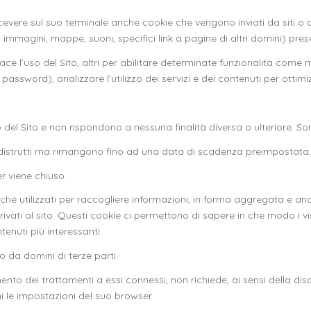
cevere sul suo terminale anche cookie che vengono inviati da siti o da
mmagini, mappe, suoni, specifici link a pagine di altri domini) presen
cace l’uso del Sito, altri per abilitare determinate funzionalità come 
assword), analizzare l’utilizzo dei servizi e dei contenuti per ottimi
del Sito e non rispondono a nessuna finalità diversa o ulteriore. Son
o distrutti ma rimangono fino ad una data di scadenza preimpostata.
er viene chiuso.
oiché utilizzati per raccogliere informazioni, in forma aggregata e an
rivati al sito. Questi cookie ci permettono di sapere in che modo i visi
tenuti più interessanti.
 o da domini di terze parti.
imento dei trattamenti a essi connessi, non richiede, ai sensi della di
hi le impostazioni del suo browser