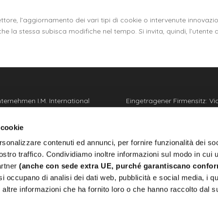
ttore, l’aggiornamento dei vari tipi di cookie o intervenute innovazi
 che la stessa subisca modifiche nel tempo. Si invita, quindi, l’uten
ternehmen I.M. International
Eingetragener Firmensitz: Vi
.l. ist in Italien und Europa
Madonna dei Poveri 23 1009
hrendes Unternehmen in der
Mauro Torinese (TO)
 cookie
lung von personalisierten
Hauptsitz: Strada del Cascin
rsonalizzare contenuti ed annunci, per fornire funzionalità dei soc
rken, Münzen und Medaillen
10156 Torino (TO)
chster Qualität und für
ostro traffico. Condividiamo inoltre informazioni sul modo in cui u
Bedarf.
partner
(anche con sede extra UE, purché garantiscano confor
i occupano di analisi dei dati web, pubblicità e social media, i qu
altre informazioni che ha fornito loro o che hanno raccolto dal s