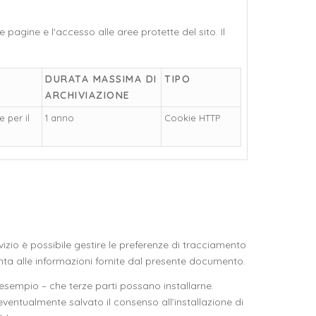
 pagine e l'accesso alle aree protette del sito. Il
DURATA MASSIMA DI
TIPO
ARCHIVIAZIONE
 per il
1 anno
Cookie HTTP
rvizio è possibile gestire le preferenze di tracciamento
giunta alle informazioni fornite dal presente documento.
d esempio – che terze parti possano installarne.
 eventualmente salvato il consenso all’installazione di