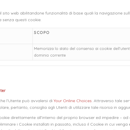
l sito web abilitandone funzionalità di base quali la navigazione sulle
e senza questi cookie.
SCOPO
Memorizza lo stato del consenso ai cookie dell'utente
dominio corrente
uter
he l’Utente può avvalersi di
Your Online Choices
. Attraverso tale se
olare, pertanto, consiglia agli Utenti di utilizzare tale risorsa in ag
i Cookie direttamente all’interno del proprio browser ed impedire – a
liminare i Cookie installati in passato, incluso il Cookie in cui venga