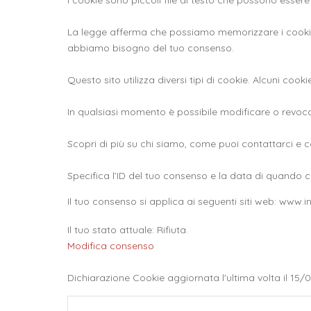
I cookie sono piccoli file di testo che possono essere u
La legge afferma che possiamo memorizzare i cookie sul
abbiamo bisogno del tuo consenso.
Questo sito utilizza diversi tipi di cookie. Alcuni coo
In qualsiasi momento è possibile modificare o revocar
Scopri di più su chi siamo, come puoi contattarci e co
Specifica l’ID del tuo consenso e la data di quando c
Il tuo consenso si applica ai seguenti siti web: www.in
Il tuo stato attuale: Rifiuta.
Modifica consenso
Dichiarazione Cookie aggiornata l'ultima volta il 15