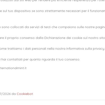
tilizzati dai siti web per rendere più efficiente l'esperienza per l'ute
 tuo dispositivo se sono strettamente necessari per il funzionamento
kie sono collocati da servizi di terzi che compaiono sulle nostre pagin
e il proprio consenso dalla Dichiarazione dei cookie sul nostro sit
me trattiamo i dati personali nella nostra Informativa sulla privacy.
i hai contattati per quanto riguarda il tuo consenso.
ternationalmint.it
/07/2026 da
Cookiebot
: