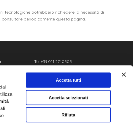
oni tecnologiche potrebbero richiedere la necessità di
te a consultare periodicamente questa pagina.
a
Tel +39.011.2740303
9 San
Mob +39.338.7140513
Accetta tutti
otto 46
WhatsApp no.:
+393387140513
ial
Fax +39.011.2740303
tilizza
Accetta selezionati
mità
Email
info@internationalmint.it
ali
Privacy Policy
Rifiuta
uo
Cookie Policy