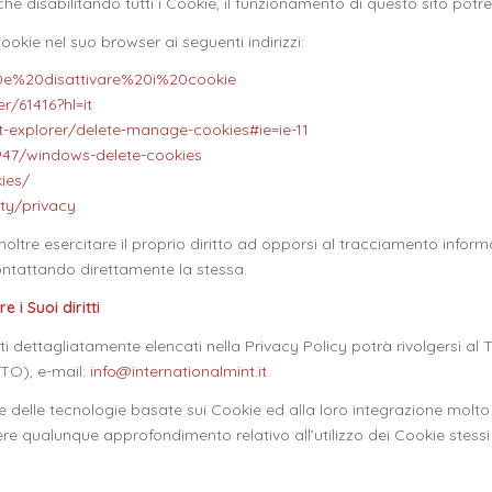
che disabilitando tutti i Cookie, il funzionamento di questo sito p
okie nel suo browser ai seguenti indirizzi:
%20e%20disattivare%20i%20cookie
/61416?hl=it
et-explorer/delete-manage-cookies#ie=ie-11
7947/windows-delete-cookies
ies/
ty/privacy
 inoltre esercitare il proprio diritto ad opporsi al tracciamento infor
 contattando direttamente la stessa.
e i Suoi diritti
tti dettagliatamente elencati nella Privacy Policy potrà rivolgersi al Ti
TO), e-mail:
info@internationalmint.it
ne delle tecnologie basate sui Cookie ed alla loro integrazione molto
vere qualunque approfondimento relativo all’utilizzo dei Cookie stessi 