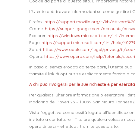
Cookie da parte di questo sito. È importante notare 
L’Utente può trovare informazioni su come gestire i Co
Firefox:
https://support.mozilla.org/it/kb/Attivare
Crome:
https://support.google.com/accounts/answer
Explorer:
https://windows.microsoft.com/it-it/intern
Edge:
https://support.microsoft.com/it-it/help/402
Safari:
https://www.apple.com/legal/privacy/it/cook
Opera:
https://www.opera.com/help/tutorials/securi
In caso di servizi erogati da terze parti, l’Utente può
tramite il link di opt out se esplicitamente fornito o
A chi può rivolgersi per le sue richieste e per esercitar
Per qualsiasi ulteriore informazione o esercitare i diri
Madonna dei Poveri 23 – 10099 San Mauro Torinese (
Vista l’oggettiva complessità legata all’identificazio
invitato a contattare il Titolare qualora volesse rice
opera di terzi – effettuati tramite questo sito.