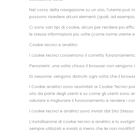
Nel corso della navigazione su un sito, l’utente può ri
possono risiedere alcuni elementi (quali, ad esempio, i
Ci sono vari tipi di cookie, alcuni per rendere più effi
le stesse informazioni più volte (come nome utente e p
Cookie tecnici e analitici
I cookie tecnici consentono il corretto funzionamento 
Persistenti: una volta chiuso il browser non vengon
Di sessione: vengono distrutti ogni volta che il brows
I Cookie analitici sono assimilati ai Cookie Tecnici p
sito da parte degli utenti e su come gli utenti sono ar
valutare e migliorare il funzionamento e rendere i con
I cookie tecnici e analitici sono inviati dal Sito Stesso
L’installazione di cookie tecnici e analitici e lo svolg
sempre utilizzati e inviati a meno che lei non modific