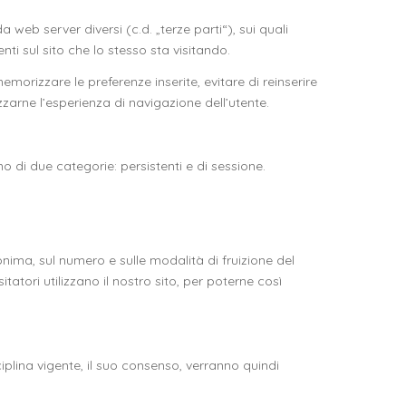
 web server diversi (c.d. „terze parti“), sui quali
ti sul sito che lo stesso sta visitando.
memorizzare le preferenze inserite, evitare di reinserire
zzarne l’esperienza di navigazione dell’utente.
o di due categorie: persistenti e di sessione.
onima, sul numero e sulle modalità di fruizione del
tatori utilizzano il nostro sito, per poterne così
sciplina vigente, il suo consenso, verranno quindi