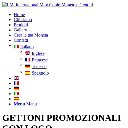
Home
Chi siamo
Prodotti
Gallery
Crea la tua Moneta
Contatti
Italiano
Inglese
Francese
Tedesco
Spagnolo
Menu
Menu
GETTONI PROMOZIONALI