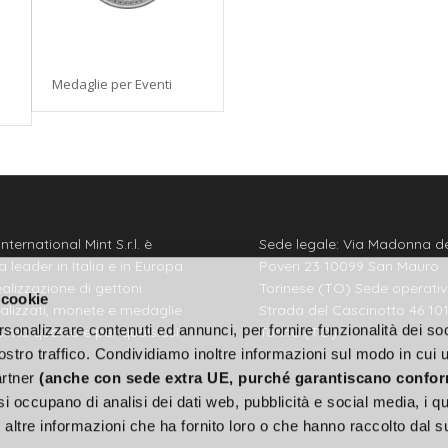
Medaglie per Eventi
International Mint S.r.l. è
Sede legale: Via Madonna de
 leader in Italia e in Europa
Poveri 23 10099 San Mauro
ealizzazione di gettoni
Torinese (TO) Sede operativ
 cookie
alizzati, monete e medaglie
Strada del Cascinotto 46 10
rsonalizzare contenuti ed annunci, per fornire funzionalità dei soc
ssima qualità e per qualsiasi
Torino (TO)
za.
ostro traffico. Condividiamo inoltre informazioni sul modo in cui u
partner
(anche con sede extra UE, purché garantiscano confor
i occupano di analisi dei dati web, pubblicità e social media, i qu
altre informazioni che ha fornito loro o che hanno raccolto dal s