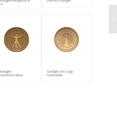
daglie Religiose in
Gettoni Gadget
ro
edaglie
Gadget con Logo
ommemorative
Aziendale