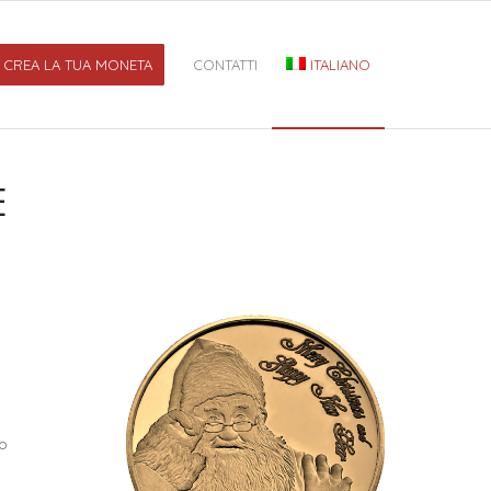
CREA LA TUA MONETA
CONTATTI
ITALIANO
E
uo