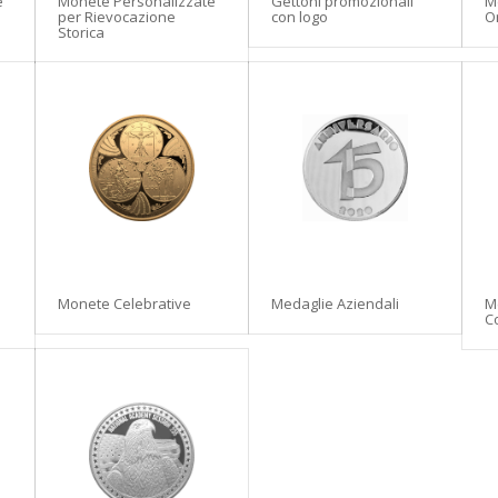
Gettoni promozionali
e
Monete Personalizzate
Me
con logo
per Rievocazione
O
Storica
Medaglie Aziendali
Monete Celebrative
M
C