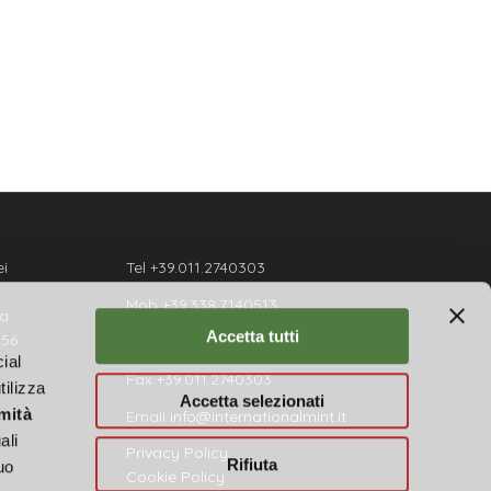
i
Tel +39.011.2740303
Mob +39.338.7140513
a:
Accetta tutti
156
WhatsApp no.:
+393387140513
ial
Fax +39.011.2740303
tilizza
Accetta selezionati
mità
Email
info@internationalmint.it
ali
Privacy Policy
Rifiuta
uo
Cookie Policy