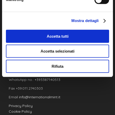
Sede legale: Via Madonna dei Poveri 23 10099 San Mauro
Mostra dettagli
Torinese (TO) Sede operativa: Strada del Cascinotto 46
10156 Torino (TO)
Accetta tutti
Accetta selezionati
Tel +39.011.2740303
Rifiuta
Mob +39.338.7140513
WhatsApp no.:
+393387140513
Fax +39.011.2740303
Email
info@internationalmint.it
Privacy Policy
Cookie Policy