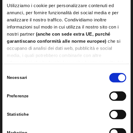
Utilizziamo i cookie per personalizzare contenuti ed
annunci, per fornire funzionalità dei social media e per
analizzare il nostro traffico. Condividiamo inoltre
informazioni sul modo in cui utilizza il nostro sito con i
nostri partner
(anche con sede extra UE, purché
garantiscano conformità alle norme europee)
che si
occupano di analisi dei dati web, pubblicità e social
media, i quali potrebbero combinarle con altre
informazioni che ha fornito loro o che hanno raccolto dal
suo utilizzo dei loro servizi.
Selezione
Leggi
Cookie Policy.
Necessari
del
consenso
Preferenze
La I.M. International Mint S.r.l. è azienda leader in Italia e in
Europa nella realizzazione di gettoni personalizzati,
monete e medaglie di altissima qualità e per qualsiasi
Statistiche
esigenza.
Marketing