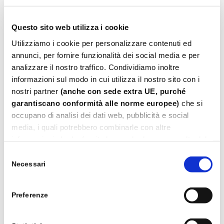
Questo sito web utilizza i cookie
Utilizziamo i cookie per personalizzare contenuti ed
annunci, per fornire funzionalità dei social media e per
analizzare il nostro traffico. Condividiamo inoltre
informazioni sul modo in cui utilizza il nostro sito con i
nostri partner
(anche con sede extra UE, purché
garantiscano conformità alle norme europee)
che si
occupano di analisi dei dati web, pubblicità e social
media, i quali potrebbero combinarle con altre
informazioni che ha fornito loro o che hanno raccolto dal
suo utilizzo dei loro servizi.
Selezione
Leggi
Cookie Policy.
Necessari
del
consenso
Gettoni per Lavanderie Self Service
Preferenze