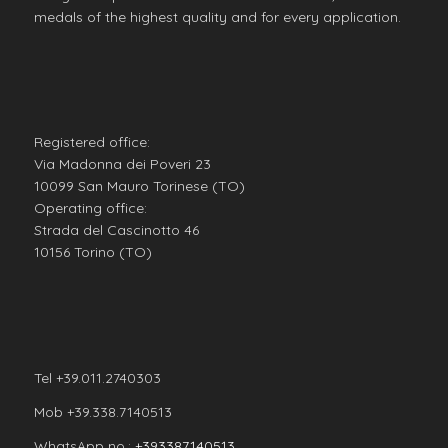
medals of the highest quality and for every application.
Registered office:
Via Madonna dei Poveri 23
10099 San Mauro Torinese (TO)
Operating office:
Strada del Cascinotto 46
10156 Torino (TO)
Tel +39.011.2740303
Mob +39.338.7140513
WhatsApp no.:
+393387140513